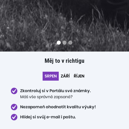
Navigace
uvnitř
Měj to v richtigu
sekce
Úvod
Přepnout
SRPEN
ZÁŘÍ
ŘÍJEN
mezi
měsíci
Zkontroluj si v Portálu své známky.
Máš vše správně zapsané?
Nezapomeň ohodnotit kvalitu výuky!
Hlídej si svůj e-mail i poštu.