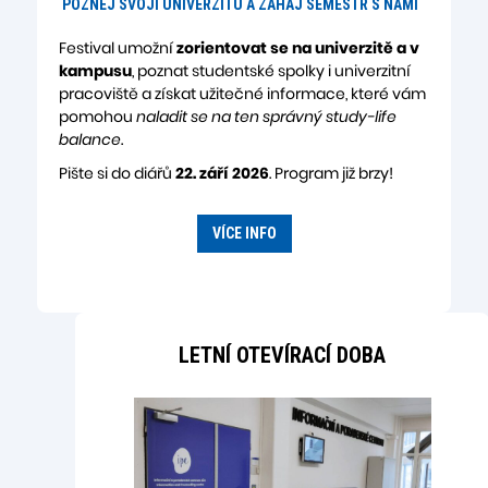
POZNEJ SVOJÍ UNIVERZITU A ZAHAJ SEMESTR S NÁMI
Festival umožní
zorientovat se na univerzitě a v
kampusu
, poznat studentské spolky i univerzitní
pracoviště a získat užitečné informace, které vám
pomohou
naladit se na ten správný study-life
balance
.
Pište si do diářů
22. září 2026
. Program již brzy!
VÍCE INFO
LETNÍ
OTEVÍRACÍ DOB
A