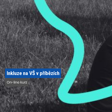
Inkluze na VŠ v příbězích
On-line kurz