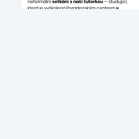
neformální
setkání s naší tutorkou
— studující,
která je vyškolená Poradenským centrem
v
oblasti podpory studujících
.
Setkání probíhají formou sdílení, vzájemné
podpory a praktických tipů ke studiu.
VÍCE INFO
Aktualit
Prohlášení o přístupnosti webových stránek