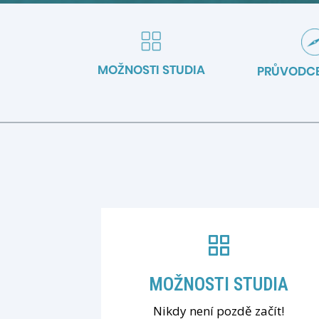
Navigace
STRÁNKY
uvnitř
sekce
Studuj
MOŽNOSTI STUDIA
PRŮVODCE
jako
profík
MOŽNOSTI STUDIA
Nikdy není pozdě začít!