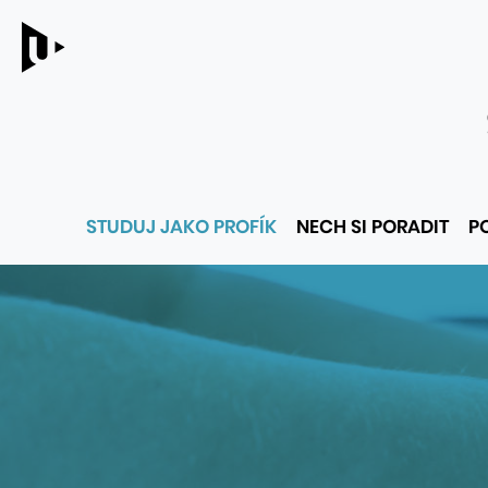
Hlavní
STUDUJ JAKO PROFÍK
NECH SI PORADIT
P
menu
ODKAZY
NA
NADŘAZENÉ