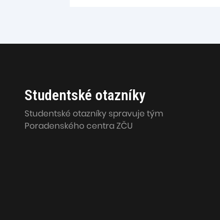
Studentské otazníky
Studentské otazníky spravuje tým
Poradenského centra ZČU