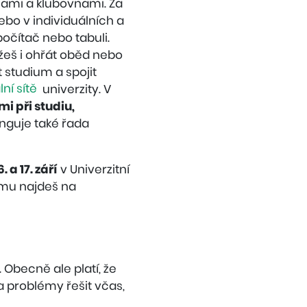
vnami a klubovnami. Za
ebo v individuálních a
očítač nebo tabuli.
žeš i ohřát oběd nebo
t studium a spojit
lní sítě
univerzity. V
i při studiu,
nguje také řada
. a 17. září
v Univerzitní
amu najdeš na
Obecně ale platí, že
 a problémy řešit včas,