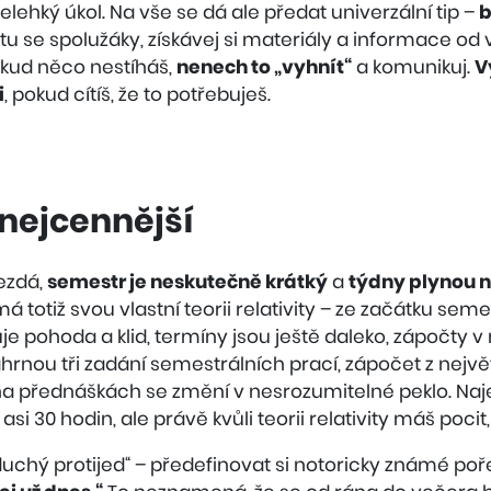
lehký úkol. Na vše se dá ale předat univerzální tip –
b
tu se spolužáky, získávej si materiály a informace od v
Pokud něco nestíháš,
nenech to „vyhnít“
a komunikuj.
V
i
, pokud cítíš, že to potřebuješ.
o nejcennější
nezdá,
semestr je neskutečně krátký
a
týdny plynou 
 totiž svou vlastní teorii relativity – ze začátku seme
je pohoda a klid, termíny jsou ještě daleko, zápočty
hrnou tři zadání semestrálních prací, zápočet z nejv
a přednáškách se změní v nesrozumitelné peklo. Najed
i 30 hodin, ale právě kvůli teorii relativity máš pocit, ž
duchý protijed“ – předefinovat si notoricky známé po