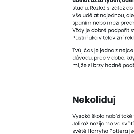
udělat až za týden, uděl
studiu. Rozlož si zátěž 
vše udělat najednou, al
spaním nebo mezi pře
Vždy je dobré podpořit s
Pastrňáka v televizní rekl
Tvůj čas je jedna z nejc
důvodu, proč v době, kdy 
mi, že si brzy hodně pod
Nekoliduj
Vysoká škola nabízí také
Jelikož nežijeme ve svět
světě Harryho Pottera js