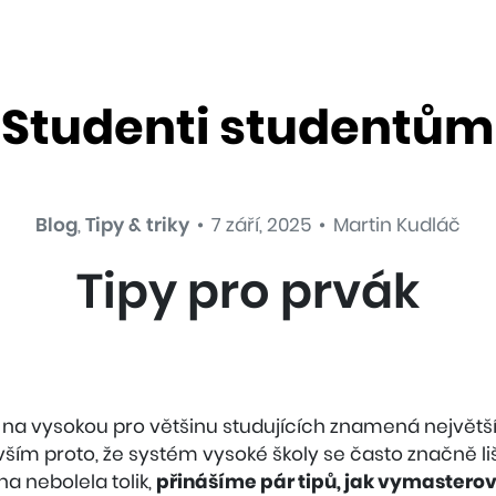
Studenti studentům
Blog
,
Tipy & triky
•
7 září, 2025
•
Martin Kudláč
Tipy pro prvák
y na vysokou pro většinu studujících znamená největš
evším proto, že systém vysoké školy se často značně li
na nebolela tolik,
přinášíme pár tipů, jak vymastero