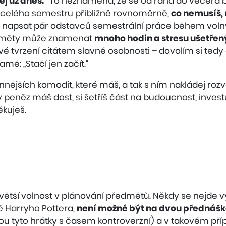
ej už dnes.“
To neznamená, že se od rána do večera 
do celého semestru přibližně rovnoměrně,
co nemusíš,
e napsat pár odstavců semestrální práce během volný
dměty může znamenat
mnoho hodin a stresu ušetře
vé tvrzení citátem slavné osobnosti – dovolím si tedy
amě: „Stačí jen začít.“
ennějších komodit, které máš, a tak s ním nakládej roz
peněz máš dost, si šetříš část na budoucnost, investuj
ěkuješ.
 větší volnost v plánování předmětů. Někdy se nejde vy
ě Harryho Pottera,
není možné být na dvou přednášk
ou tyto hrátky s časem kontroverzní) a v takovém pří