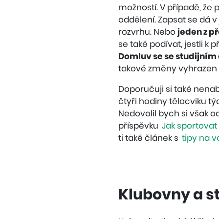
možností. V případě, že
oddělení. Zapsat se dá v
rozvrhu. Nebo
jeden z 
se také podívat, jestli k
Domluv se se studijní
takové změny vyhrazen 
Doporučuji si také nenab
čtyři hodiny tělocviku tý
Nedovolil bych si však o
příspěvku
Jak sportovat
ti také článek s
tipy na 
Klubovny a s