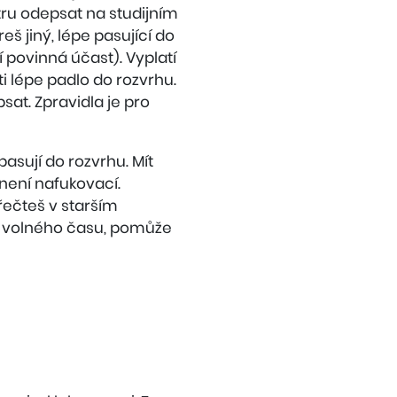
tru odepsat na studijním
š jiný, lépe pasující do
 povinná účast). Vyplatí
ti lépe padlo do rozvrhu.
psat. Zpravidla je pro
asují do rozvrhu. Mít
 není nafukovací.
řečteš v starším
y volného času, pomůže