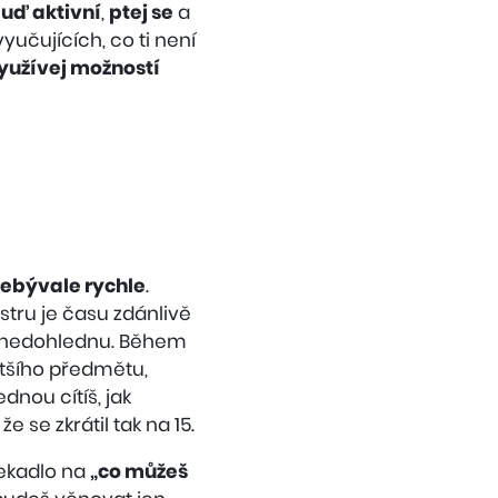
uď aktivní
,
ptej se
a
yučujících, co ti není
yužívej možností
nebývale rychle
.
stru je času zdánlivě
 v nedohlednu. Během
ětšího předmětu,
nou cítíš, jak
e se zkrátil tak na 15.
řekadlo na
„co můžeš