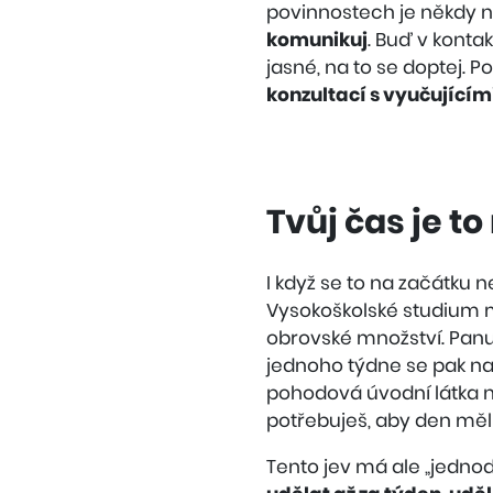
povinnostech je někdy ne
komunikuj
. Buď v kontak
jasné, na to se doptej. 
konzultací s vyučujícím
Tvůj čas je t
I když se to na začátku 
Vysokoškolské studium má
obrovské množství. Panu
jednoho týdne se pak na
pohodová úvodní látka n
potřebuješ, aby den měl as
Tento jev má ale „jedno