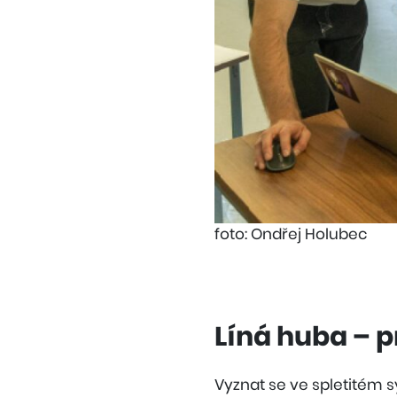
foto: Ondřej Holubec
Líná huba – p
Vyznat se ve spletitém