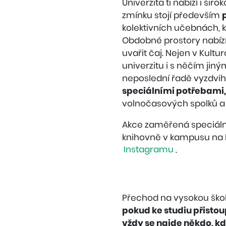
Univerzita ti nabízí i š
zmínku stojí především
kolektivních učebnách, k
Obdobné prostory nabízí
uvařit čaj. Nejen v Kultu
univerzitu i s něčím jin
neposlední řadě vyzdvi
speciálními potřebami,
volnočasových spolků a u
Akce zaměřená speciáln
knihovně v kampusu na B
Instagramu
.
Přechod na vysokou školu
pokud ke studiu přisto
vždy se najde někdo, kd