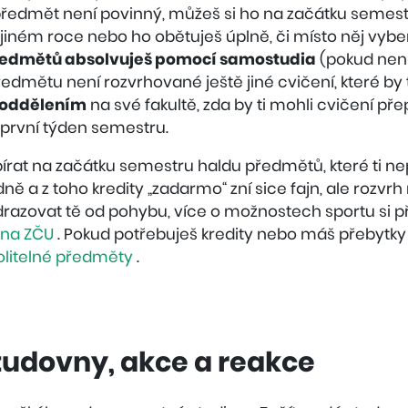
 předmět není povinný, můžeš si ho na začátku semes
 jiném roce nebo ho obětuješ úplně, či místo něj vybere
předmětů absolvuješ pomocí samostudia
(pokud není
 předmětu není rozvrhované ještě jiné cvičení, které by 
m oddělením
na své fakultě, zda by ti mohli cvičení pře
první týden semestru.
írat na začátku semestru haldu předmětů, které ti nep
dně a z toho kredity „zadarmo“ zní sice fajn, ale rozvrh
drazovat tě od pohybu, více o možnostech sportu si p
 na ZČU
. Pokud potřebuješ kredity nebo máš přebytk
volitelné předměty
.
tudovny, akce a reakce