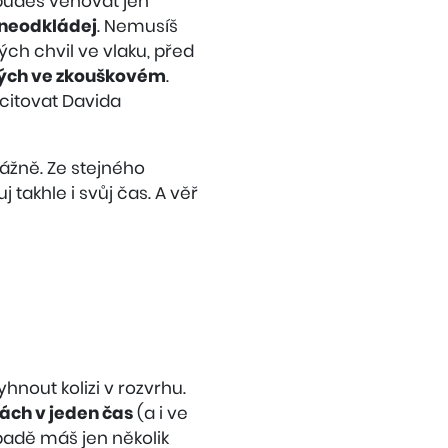
budeš věnovat jen
 neodkládej
. Nemusíš
ch chvil ve vlaku, před
ných ve zkouškovém
.
 citovat Davida
vážně. Ze stejného
 takhle i svůj čas. A věř
hnout kolizi v rozvrhu.
ách v jeden čas
(a i ve
padě máš jen několik