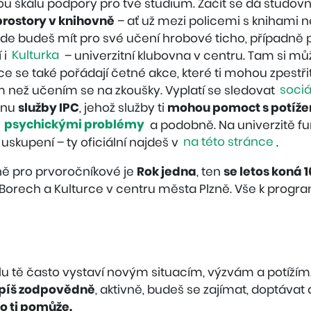
irokou škálu podpory pro tvé studium. Začít se dá studo
prostory v knihovně
– ať už mezi policemi s knihami n
de budeš mít pro své učení hrobové ticho, případně p
 i
Kulturka
– univerzitní klubovna v centru. Tam si mů
rce se také pořádají četné akce, které ti mohou zpestři
ým než učením se na zkoušky. Vyplatí se sledovat
sociá
hnu
služby IPC
, jehož služby ti
mohou pomoct s potížem
psychickými problémy
a podobně. Na univerzitě fu
skupení – ty oficiální najdeš v
na této stránce
.
ě pro prvoročníkové je
Rok jedna
, ten
se letos koná 16
orech a Kulturce v centru města Plzně. Vše k progr
 tě často vystaví novým situacím, výzvám a potížím. 
upíš zodpovědně
, aktivně, budeš se zajímat, doptávat
o ti pomůže.