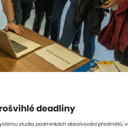
rošvihlé deadliny
 systému studia, podmínkách absolvování předmětů, 