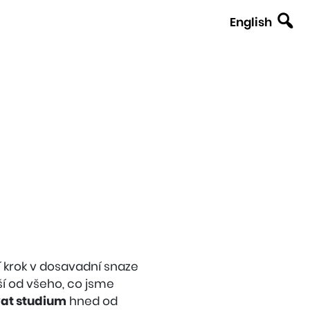
English
í krok v dosavadní snaze
ší od všeho, co jsme
vat studium
hned od