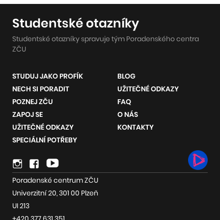
Studentské otazníky
Studentské otazníky spravuje tým Poradenského centra
ZČU
STUDUJ JAKO PROFÍK
BLOG
NECH SI PORADIT
UŽITEČNÉ ODKAZY
POZNEJ ZČU
FAQ
ZAPOJ SE
O NÁS
UŽITEČNÉ ODKAZY
KONTAKTY
SPECIÁLNÍ POTŘEBY
Odkazy
Instagram
Youtube
na
Poradenské centrum ZČU
sociální
Univerzitní 20, 301 00 Plzeň
sítě
UI 213
+420 377 631 351