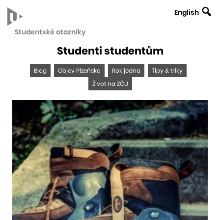
English
Studentské otazníky
Studenti studentům
Objev
Blog
Objev Plzeňsko
Rok jedna
Tipy & triky
Život na ZČU
Plzeňsko