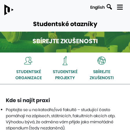
English
Studentské otazníky
SBÍREJTE ZKUŠENOSTI
ODKAZY
Navigace
NA
uvnitř
NADŘAZENÉ
sekce
STRÁNKY
STUDENTSKÉ
STUDENTSKÉ
SBÍREJTE
Sbírejte
ORGANIZACE
PROJEKTY
ZKUŠENOSTI
zkušenosti
Kde si najít praxi
Poptejte se u na katedře/své fakultě – studující často
pomáhají na zápisech, státnicích, fakultních akcích atp.
Výhodou bývá, že odměna vám přijde jako mimořádné
stipendium (tedy nezdaněná).