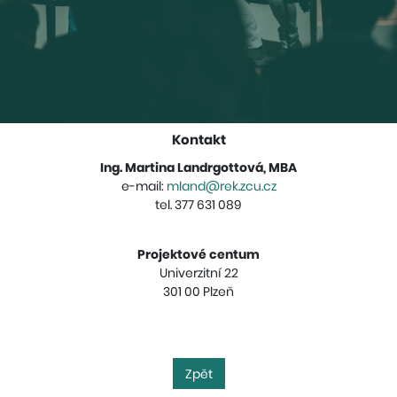
Kontakt
Ing. Martina Landrgottová, MBA
e-mail:
mland@rek.zcu.cz
tel. 377 631 089
Projektové centum
Univerzitní 22
301 00 Plzeň
Zpět