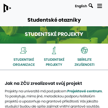
English
Studentské otazníky
STUDENTSKÉ PROJEKTY
ODKAZY
Navigace
NA
uvnitř
NADŘAZENÉ
sekce
STRÁNKY
STUDENTSKÉ
STUDENTSKÉ
SBÍREJTE
Studentské
ORGANIZACE
PROJEKTY
ZKUŠENOSTI
projekty
Jak na ZČU zrealizovat svůj projekt
Projekty na univerzitě má pod palcem
Projektové centrum
.
To poskytuje, mimo jiné, metodickou podporu řešitelům
projektů a upozorňuje na grantové příležitosti. Vás jakožto
studující budou ale spíše zajímat vnitřní grantové soutěže.