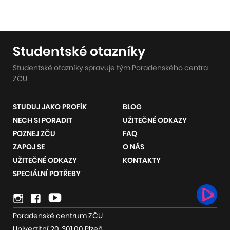
Studentské otazníky
Studentské otazníky spravuje tým Poradenského centra
ZČU
STUDUJ JAKO PROFÍK
BLOG
NECH SI PORADIT
UŽITEČNÉ ODKAZY
POZNEJ ZČU
FAQ
ZAPOJ SE
O NÁS
UŽITEČNÉ ODKAZY
KONTAKTY
SPECIÁLNÍ POTŘEBY
Odkazy
Instagram
Youtube
na
Poradenské centrum ZČU
sociální
Univerzitní 20, 301 00 Plzeň