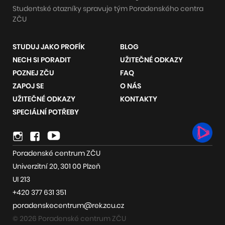
Studentské otazníky spravuje tým Poradenského centra
ZČU
STUDUJ JAKO PROFÍK
BLOG
NECH SI PORADIT
UŽITEČNÉ ODKAZY
POZNEJ ZČU
FAQ
ZAPOJ SE
O NÁS
UŽITEČNÉ ODKAZY
KONTAKTY
SPECIÁLNÍ POTŘEBY
Odkazy
Instagram
Youtube
na
Poradenské centrum ZČU
sociální
Univerzitní 20, 301 00 Plzeň
sítě
UI 213
+420 377 631 351
poradenskecentrum@rek.zcu.cz
© 2026 Poradenské centrum ZČU