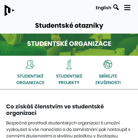
English
Studentské otazníky
STUDENTSKÉ ORGANIZACE
ODKAZY
Navigace
NA
uvnitř
NADŘAZENÉ
sekce
STRÁNKY
STUDENTSKÉ
STUDENTSKÉ
SBÍREJTE
Studentské
ORGANIZACE
PROJEKTY
ZKUŠENOSTI
organizace
Co získáš členstvím ve studentské
organizaci
Bezpečné prostředí studentských organizací ti umožní
vyzkoušet si vše nanečisto a do zaměstnání pak nastoupit s
cennými zkušenostmi a skvělou položkou v životopisu.